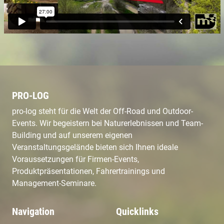
PRO-LOG
pro-log steht für die Welt der Off-Road und Outdoor-
Events. Wir begeistern bei Naturerlebnissen und Team-
Building und auf unserem eigenen
Veranstaltungsgelände bieten sich Ihnen ideale
Voraussetzungen für Firmen-Events,
Produktpräsentationen, Fahrertrainings und
Management-Seminare.
Navigation
Quicklinks