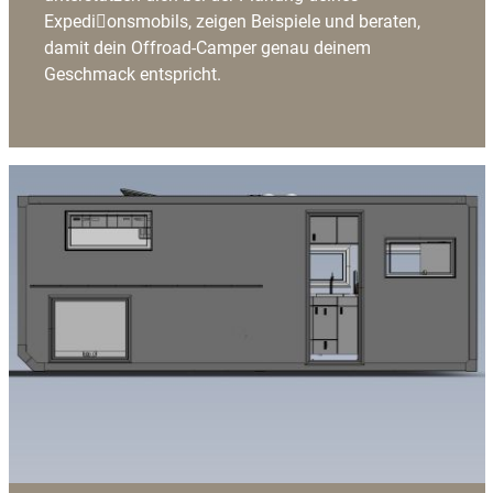
Expedi􀆟onsmobils, zeigen Beispiele und beraten,
damit dein Offroad-Camper genau deinem
Geschmack entspricht.