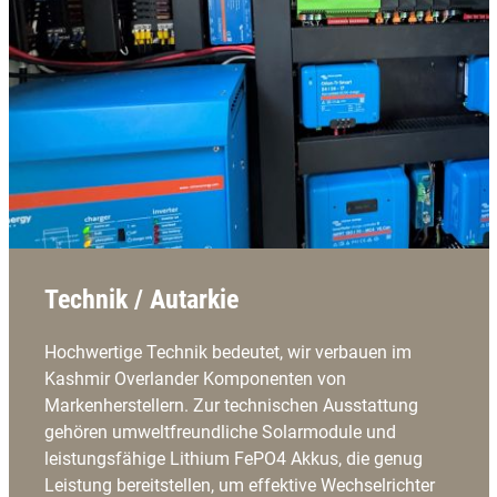
Technik / Autarkie
Hochwertige Technik bedeutet, wir verbauen im
Kashmir Overlander Komponenten von
Markenherstellern. Zur technischen Ausstattung
gehören umweltfreundliche Solarmodule und
leistungsfähige Lithium FePO4 Akkus, die genug
Leistung bereitstellen, um effektive Wechselrichter