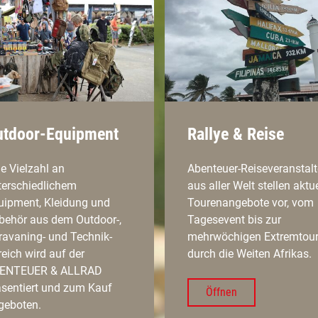
utdoor-Equipment
Rallye & Reise
e Vielzahl an
Abenteuer-Reiseveranstalt
terschiedlichem
aus aller Welt stellen aktue
uipment, Kleidung und
Tourenangebote vor, vom
behör aus dem Outdoor-,
Tagesevent bis zur
ravaning- und Technik-
mehrwöchigen Extremtou
eich wird auf der
durch die Weiten Afrikas.
ENTEUER & ALLRAD
äsentiert und zum Kauf
Öffnen
geboten.