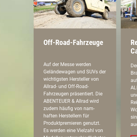
Off-Road-Fahrzeuge
Re
C
Auf der Messe werden
De
Geländewagen und SUVs der
Br
wichtigsten Hersteller von
au
Allrad- und Off-Road-
AL
Fahrzeugen präsentiert. Die
un
ABENTEUER & Allrad wird
Re
zudem häufig von nam-
Wo
haften Herstellern für
si
Produktpremieren genutzt.
au
Es werden eine Vielzahl von