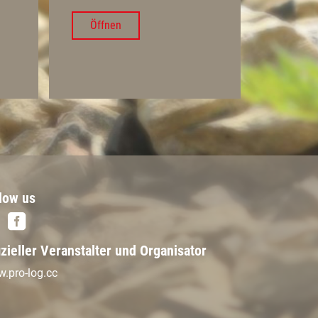
Öffnen
low us
izieller Veranstalter und Organisator
.pro-log.cc