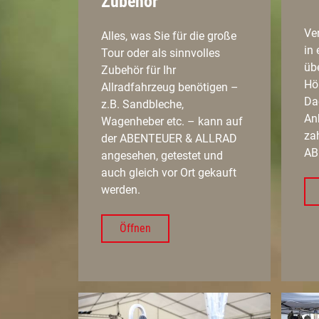
Zubehör
Ve
Alles, was Sie für die große
in
Tour oder als sinnvolles
übe
Zubehör für Ihr
Hö
Allradfahrzeug benötigen –
Dac
z.B. Sandbleche,
Anb
Wagenheber etc. – kann auf
zah
der ABENTEUER & ALLRAD
AB
angesehen, getestet und
auch gleich vor Ort gekauft
werden.
Öffnen