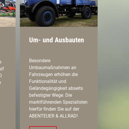
Um- und Ausbauten
Besondere
s
Umbaumaßnahmen an
uf
Fahrzeugen erhöhen die
D
Funktionalität und
e
Geländegängigkeit abseits
befestigter Wege. Die
marktführenden Spezialisten
hierfür finden Sie auf der
ABENTEUER & ALLRAD!