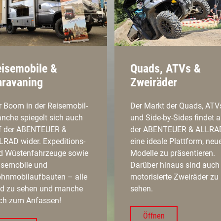
isemobile &
Quads, ATVs &
aravaning
Zweiräder
r Boom in der Reisemobil-
Der Markt der Quads, ATV
anche spiegelt sich auch
und Side-by-Sides findet a
f der ABENTEUER &
der ABENTEUER & ALLRA
LRAD wider. Expeditions-
eine ideale Plattform, neu
d Wüstenfahrzeuge sowie
Modelle zu präsentieren.
isemobile und
Darüber hinaus sind auch
hnmobilaufbauten – alle
motorisierte Zweiräder zu
nd zu sehen und manche
sehen.
ch zum Anfassen!
Öffnen